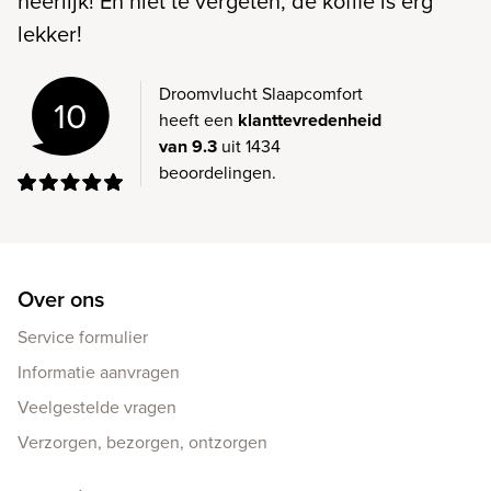
heerlijk! En niet te vergeten, de koffie is erg
lekker!
Droomvlucht Slaapcomfort
10
heeft een
klanttevredenheid
van 9.3
uit 1434
beoordelingen.
Over ons
Service formulier
Informatie aanvragen
Veelgestelde vragen
Verzorgen, bezorgen, ontzorgen