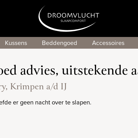
Kussens
Beddengoed
Accessoires
ed advies, uitstekende 
ry, Krimpen a/d IJ
efde er geen nacht over te slapen.