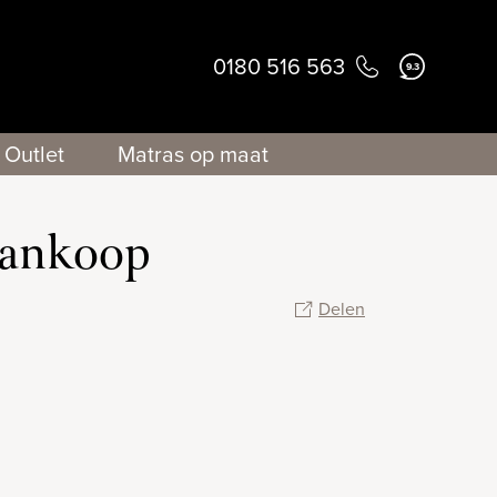
0180 516 563
9.3
Outlet
Matras op maat
aankoop
Delen