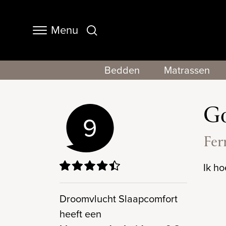
Menu
Navigation
Bedden
Matrassen
Go
9
Fer
Ik ho
Droomvlucht Slaapcomfort
heeft een