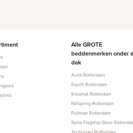
rtiment
Alle GROTE
beddenmerken onder 
en
dak
ssen
Avek Rotterdam
ns
Equilli Rotterdam
engoed
Kreamat Rotterdam
soires
Nillspring Rotterdam
Pullman Rotterdam
Serta Flagship Store Rotterd
Technogel Rotterdam