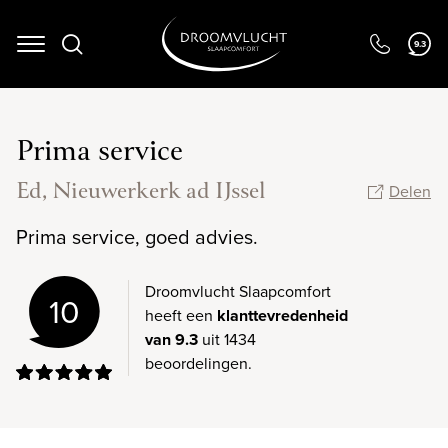
9.3
Navigation
Prima service
Ed, Nieuwerkerk ad IJssel
Delen
Prima service, goed advies.
Droomvlucht Slaapcomfort
10
heeft een
klanttevredenheid
van 9.3
uit 1434
beoordelingen.