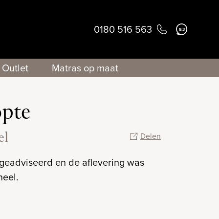
0180 516 563
9.3
Outlet
Matras op maat
opte
el
Delen
a geadviseerd en de aflevering was
neel.