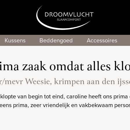
Kussens
Beddengoed
Accessoires
ima zaak omdat alles kl
/mevr Weesie, krimpen aan den ijss
 klopte van begin tot eind, caroline heeft ons prim
eens prima, zeer vriendelijk en vakbekwaam perso