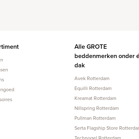
rtiment
Alle GROTE
beddenmerken onder 
en
dak
ssen
Avek Rotterdam
ns
Equilli Rotterdam
engoed
Kreamat Rotterdam
soires
Nillspring Rotterdam
Pullman Rotterdam
Serta Flagship Store Rotterd
Technogel Rotterdam