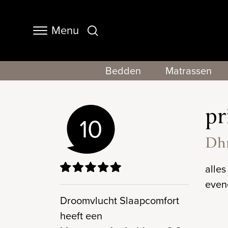
Menu
Navigation
Bedden
Matrassen
pr
10
Dhr
alles
even
Droomvlucht Slaapcomfort
heeft een