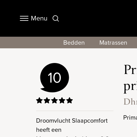
Menu
Navigation
Bedden
Matrassen
Pr
10
pr
Dhr
Prima
Droomvlucht Slaapcomfort
heeft een