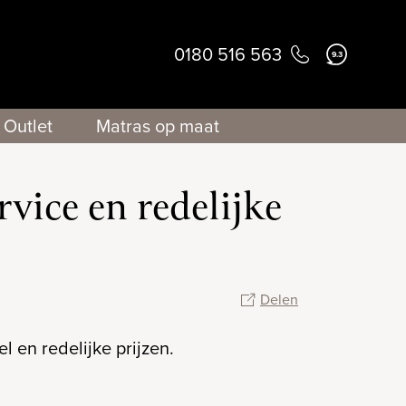
0180 516 563
9.3
Outlet
Matras op maat
rvice en redelijke
Delen
 en redelijke prijzen.