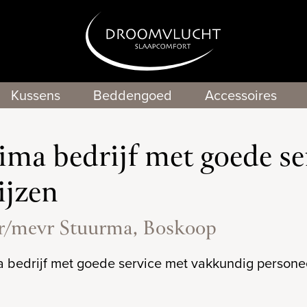
Kussens
Beddengoed
Accessoires
ima bedrijf met goede se
ijzen
/mevr Stuurma, Boskoop
 bedrijf met goede service met vakkundig personeel