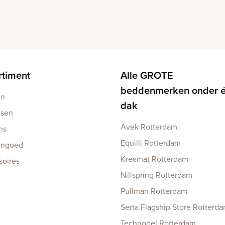
rtiment
Alle GROTE
beddenmerken onder 
en
dak
ssen
Avek Rotterdam
ns
Equilli Rotterdam
engoed
Kreamat Rotterdam
soires
Nillspring Rotterdam
Pullman Rotterdam
Serta Flagship Store Rotterd
Technogel Rotterdam