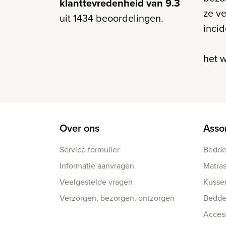
klanttevredenheid van 9.3
ze ve
uit 1434 beoordelingen.
incid
het w
Over ons
Asso
Service formulier
Bedd
Informatie aanvragen
Matra
Veelgestelde vragen
Kusse
Verzorgen, bezorgen, ontzorgen
Bedd
Acces