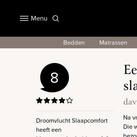
Menu
Navigation
Bedden
Matrassen
Ee
8
sl
dav
Na vr
Droomvlucht Slaapcomfort
Die w
heeft een
bezor