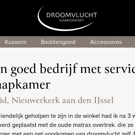
Kussens
Beddengoed
Accessoires
n goed bedrijf met servic
aapkamer
id, Nieuwerkerk aan den IJssel
iendelijk geholpen te zijn in de winkel had ik na 3
erd geplaatst met de oude matras overtrek. die ze 
ger met een net voorkomen van droomvlucht zelf. Bij