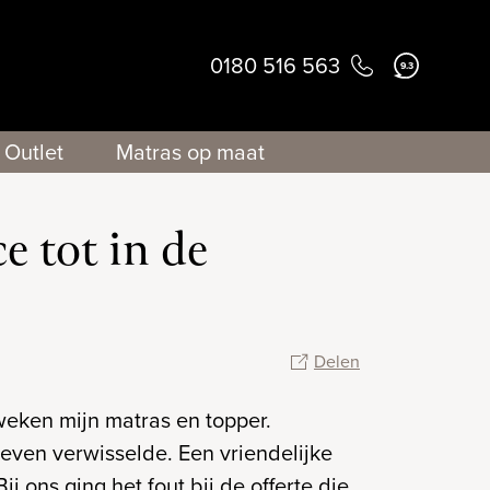
0180 516 563
9.3
Outlet
Matras op maat
e tot in de
Delen
 weken mijn matras en topper.
even verwisselde. Een vriendelijke
 ons ging het fout bij de offerte die