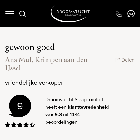
9.3
Navigation
gewoon goed
Ans Mul, Krimpen aan den
Delen
IJssel
vriendelijke verkoper
Droomvlucht Slaapcomfort
9
heeft een
klanttevredenheid
van 9.3
uit 1434
beoordelingen.