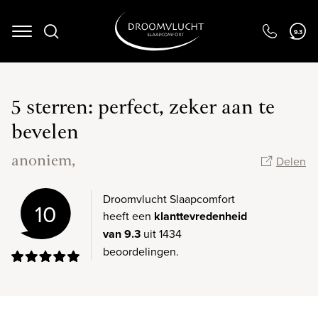
Navigation
9.3
5 sterren: perfect, zeker aan te
bevelen
anoniem,
Delen
Droomvlucht Slaapcomfort
10
heeft een
klanttevredenheid
van 9.3
uit 1434
beoordelingen.