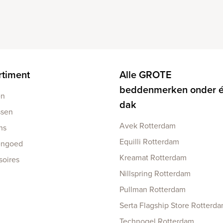
rtiment
Alle GROTE
beddenmerken onder 
en
dak
ssen
Avek Rotterdam
ns
Equilli Rotterdam
engoed
Kreamat Rotterdam
soires
Nillspring Rotterdam
Pullman Rotterdam
Serta Flagship Store Rotterd
Technogel Rotterdam