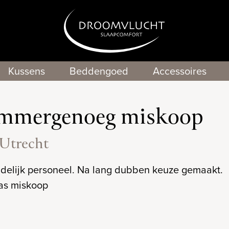
Kussens
Beddengoed
Accessoires
mmergenoeg miskoop
 Utrecht
ndelijk personeel. Na lang dubben keuze gemaakt.
as miskoop