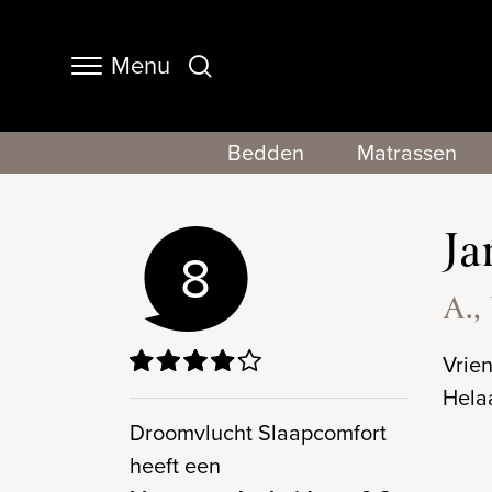
Menu
Navigation
Bedden
Matrassen
Ja
8
A.,
Vrie
Hela
Droomvlucht Slaapcomfort
heeft een