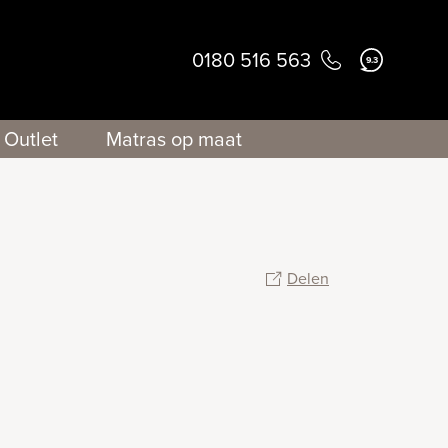
0180 516 563
9.3
Outlet
Matras op maat
Delen