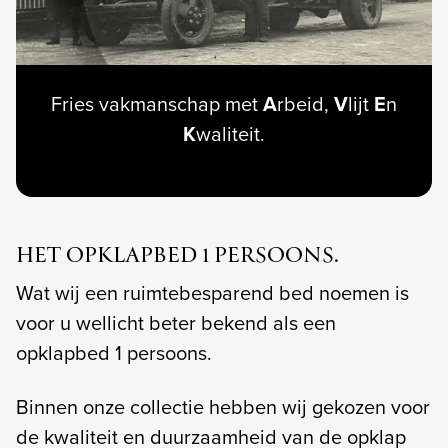
Fries vakmanschap met
A
rbeid,
V
lijt
E
n
K
waliteit.
HET OPKLAPBED 1 PERSOONS.
Wat wij een ruimtebesparend bed noemen is
voor u wellicht beter bekend als een
opklapbed 1 persoons.
Binnen onze collectie hebben wij gekozen voor
de kwaliteit en duurzaamheid van de opklap