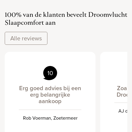
100% van de klanten beveelt Droomvlucht
Slaapcomfort aan
Alle reviews
10
Erg goed advies bij een
Zoals 
erg belangrijke
Droom
aankoop
AJ de 
Rob Voerman, Zoetermeer