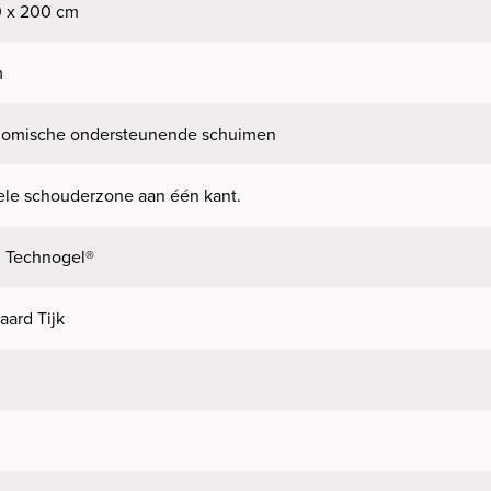
0 x 200 cm
m
nomische ondersteunende schuimen
le schouderzone aan één kant.
m Technogel®
aard Tijk