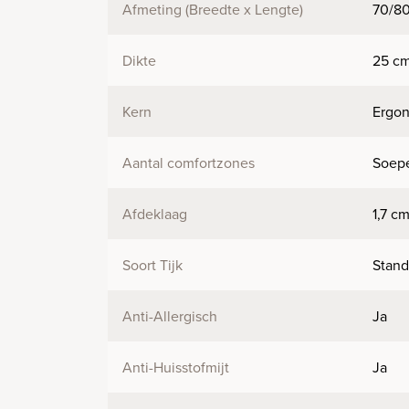
Afmeting (Breedte x Lengte)
70/8
Dikte
25 c
Kern
Ergo
Aantal comfortzones
Soepe
Afdeklaag
1,7 c
Soort Tijk
Stand
Anti-Allergisch
Ja
Anti-Huisstofmijt
Ja