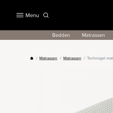
Menu
Navigation
Bedden
Matrassen
Matrassen
Matrassen
Technogel mat