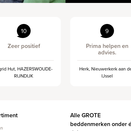
10
9
Zeer positief
Prima helpen en
advies.
grid Hut, HAZERSWOUDE-
Herk, Nieuwerkerk aan d
RIJNDIJK
IJssel
rtiment
Alle GROTE
beddenmerken onder 
en