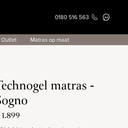
0180 516 563
9.3
Outlet
Matras op maat
Technogel matras -
Sogno
 1.899