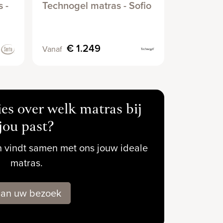
 -
Technogel matras - Sofio
TEMPUR®
Plus
€ 1.249
€ 1
Vanaf
Vanaf
es over welk matras bij
jou past?
 vindt samen met ons jouw ideale
matras.
lan uw bezoek