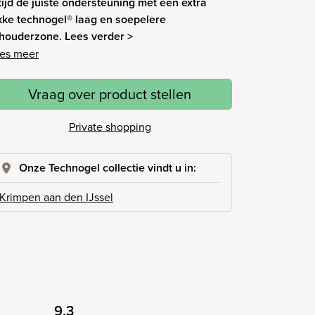
tijd de juiste ondersteuning met een extra
kke technogel® laag en soepelere
houderzone. Lees verder >
es meer
Vraag over product stellen
Private shopping
Onze Technogel collectie vindt u in:
Krimpen aan den IJssel
9.3