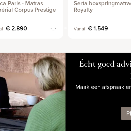
ca Paris - Matras
Serta boxspringmatras
érial Corpus Prestige
Royalty
€ 2.890
€ 1.549
af
Vanaf
Écht goed advi
Maak een afspraak en
P