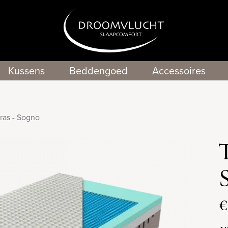
Kussens
Beddengoed
Accessoires
ras - Sogno
€