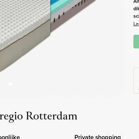
Al
di
sc
Le
regio Rotterdam
oonlijke
Private shopping